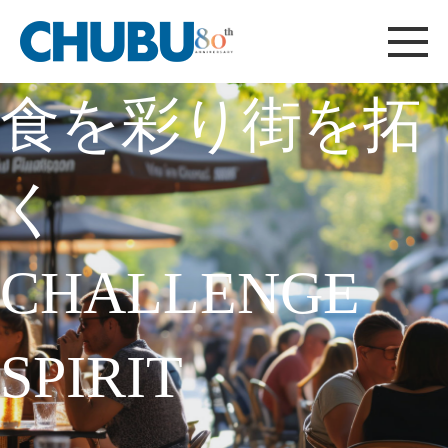
CHUBU
総合ニュース
採用情報
建材製品サイト
フード機器サイト
について
お問い合わせ
食を彩り街を拓
く
CHALLENGE
SPIRIT